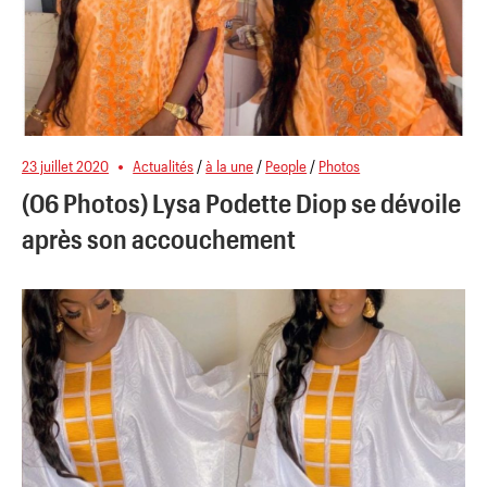
23 juillet 2020
Actualités
/
à la une
/
People
/
Photos
(06 Photos) Lysa Podette Diop se dévoile
après son accouchement