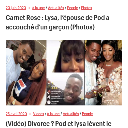
20 juin 2020
à la une
/
Actualités
/
People
/
Photos
Carnet Rose : Lysa, l’épouse de Pod a
accouché d’un garçon (Photos)
25 avril 2020
Videos
/
à la une
/
Actualités
/
People
(Vidéo) Divorce ? Pod et lysa lèvent le