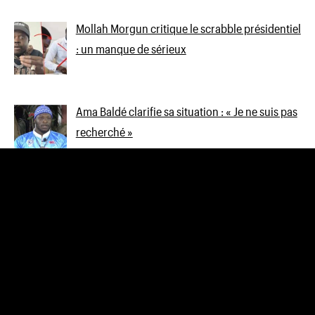
Mollah Morgun critique le scrabble présidentiel
: un manque de sérieux
Ama Baldé clarifie sa situation : « Je ne suis pas
recherché »
Cheikh Footstyle, nouvel ambassadeur de la
Ligue 1 et de la Bundesliga
Levée de l’interdiction de voyager pour Wally
Seck : Adamo réagit