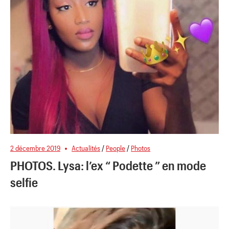
2 décembre 2019
Actualités
/
People
/
Photos
PHOTOS. Lysa: l’ex “ Podette ” en mode
selfie