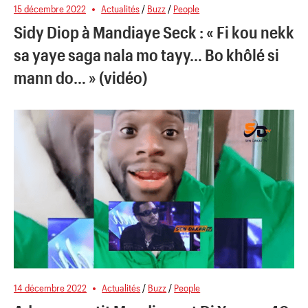
15 décembre 2022
Actualités
/
Buzz
/
People
Sidy Diop à Mandiaye Seck : « Fi kou nekk
sa yaye saga nala mo tayy… Bo khôlé si
mann do… » (vidéo)
14 décembre 2022
Actualités
/
Buzz
/
People