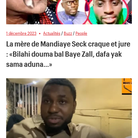
1 décembre 2023
Actualités
/
Buzz
/
People
La mère de Mandiaye Seck craque et jure
: «Bilahi douma bal Baye Zall, dafa yak
sama aduna…»