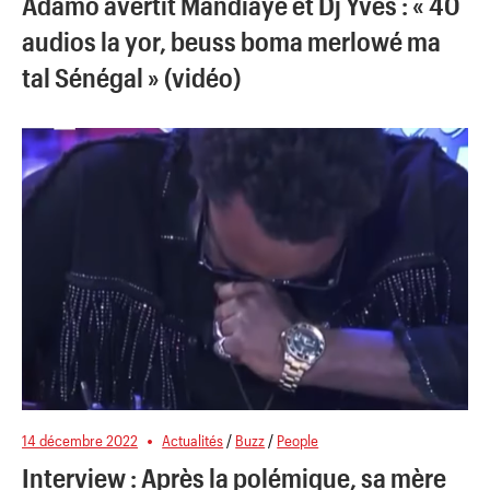
Adamo avertit Mandiaye et Dj Yves : « 40
audios la yor, beuss boma merlowé ma
tal Sénégal » (vidéo)
14 décembre 2022
Actualités
/
Buzz
/
People
Interview : Après la polémique, sa mère