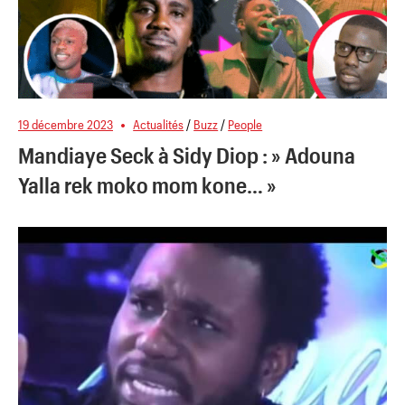
19 décembre 2023
Actualités
/
Buzz
/
People
Mandiaye Seck à Sidy Diop : » Adouna
Yalla rek moko mom kone… »