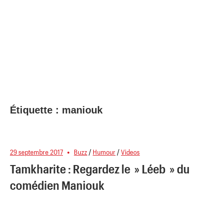
Étiquette :
maniouk
29 septembre 2017
Buzz
/
Humour
/
Videos
Tamkharite : Regardez le » Léeb » du
comédien Maniouk