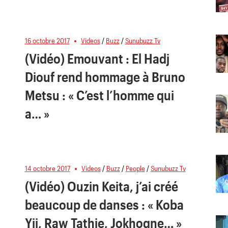
16 octobre 2017
Videos
/
Buzz
/
Sunubuzz Tv
(Vidéo) Emouvant : El Hadj
Diouf rend hommage à Bruno
Metsu : « C’est l’homme qui
a… »
14 octobre 2017
Videos
/
Buzz
/
People
/
Sunubuzz Tv
(Vidéo) Ouzin Keita, j’ai créé
beaucoup de danses : « Koba
Yii, Raw Tathie, Jokhogne… »