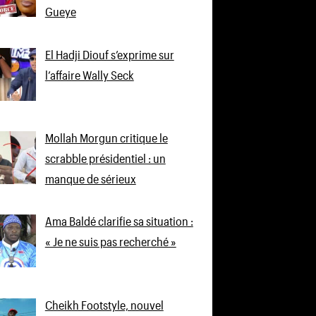
Gueye
El Hadji Diouf s’exprime sur
l’affaire Wally Seck
Mollah Morgun critique le
scrabble présidentiel : un
manque de sérieux
Ama Baldé clarifie sa situation :
« Je ne suis pas recherché »
Cheikh Footstyle, nouvel