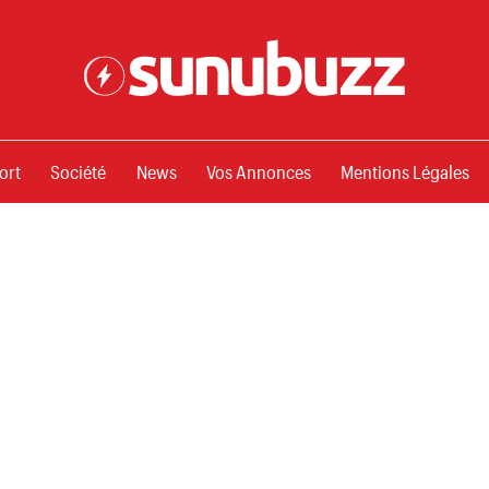
ssements
ort
Société
News
Vos Annonces
Mentions Légales