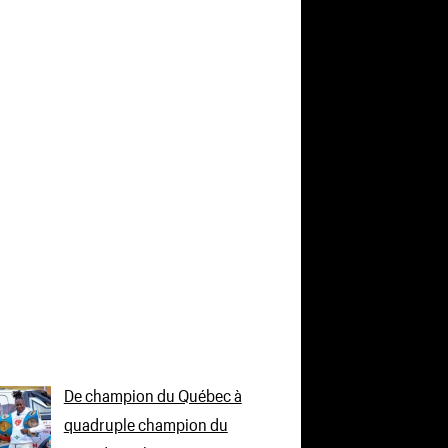
De champion du Québec à
quadruple champion du