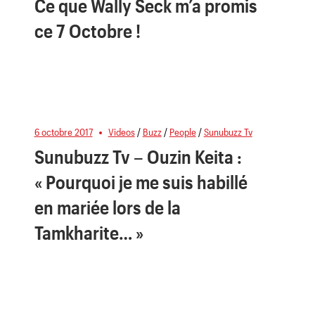
Ce que Wally Seck m’a promis
ce 7 Octobre !
6 octobre 2017
Videos
/
Buzz
/
People
/
Sunubuzz Tv
Sunubuzz Tv – Ouzin Keita :
« Pourquoi je me suis habillé
en mariée lors de la
Tamkharite… »