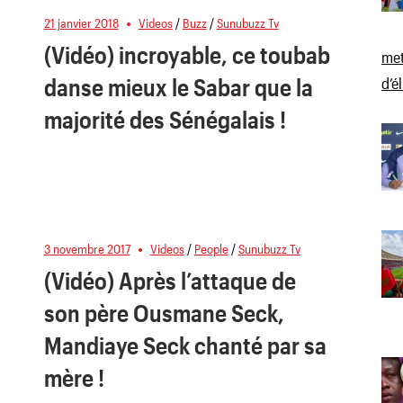
21 janvier 2018
Videos
/
Buzz
/
Sunubuzz Tv
(Vidéo) incroyable, ce toubab
met
danse mieux le Sabar que la
d’é
majorité des Sénégalais !
3 novembre 2017
Videos
/
People
/
Sunubuzz Tv
(Vidéo) Après l’attaque de
son père Ousmane Seck,
Mandiaye Seck chanté par sa
mère !