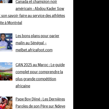
Canada et champion noir
américain : Abdou Kader Sow
 son savoir-faire au service des athlètes
lite à Montréal
Les bons plans pour parier
malin au Sénégal –
melbet.africafoot.com
CAN 2025 au Maroc : Le guide
complet pour comprendre la
plus grande compétition
africaine
Pape Boy Djiné : Les Dernières
Paroles de son Père sur Ndeye