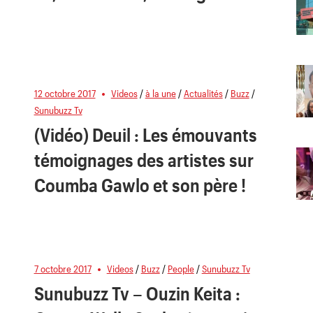
12 octobre 2017
Videos
/
à la une
/
Actualités
/
Buzz
/
Sunubuzz Tv
(Vidéo) Deuil : Les émouvants
témoignages des artistes sur
Coumba Gawlo et son père !
7 octobre 2017
Videos
/
Buzz
/
People
/
Sunubuzz Tv
Sunubuzz Tv – Ouzin Keita :