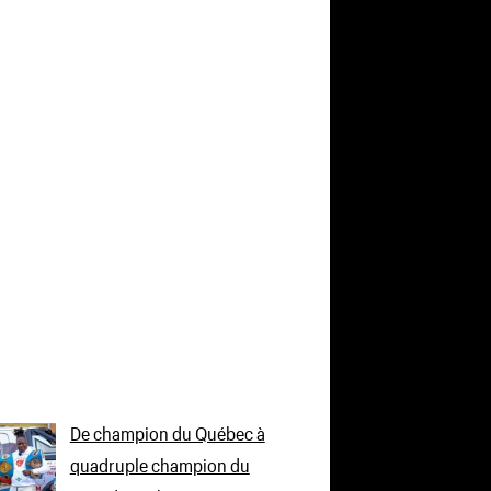
De champion du Québec à
quadruple champion du