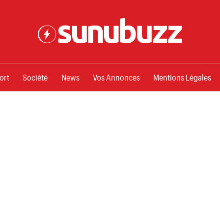
ssements
ort
Société
News
Vos Annonces
Mentions Légales