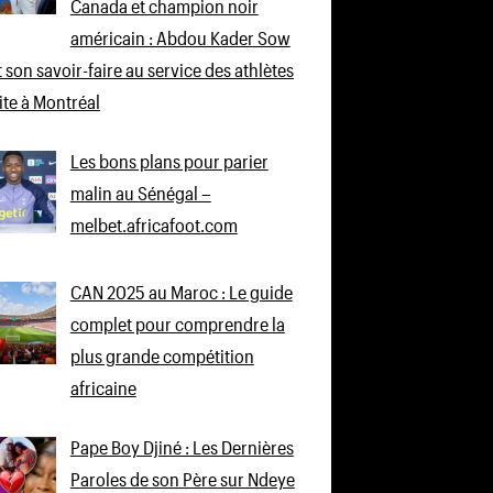
Canada et champion noir
américain : Abdou Kader Sow
 son savoir-faire au service des athlètes
lite à Montréal
Les bons plans pour parier
malin au Sénégal –
melbet.africafoot.com
CAN 2025 au Maroc : Le guide
complet pour comprendre la
plus grande compétition
africaine
Pape Boy Djiné : Les Dernières
Paroles de son Père sur Ndeye