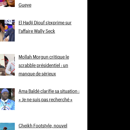
Gueye
El Hadji Diouf s’exprime sur
l’affaire Wally Seck
Mollah Morgun critique le
scrabble présidentiel : un
manque de sérieux
Ama Baldé clarifie sa situation :
« Je ne suis pas recherché »
Cheikh Footstyle, nouvel