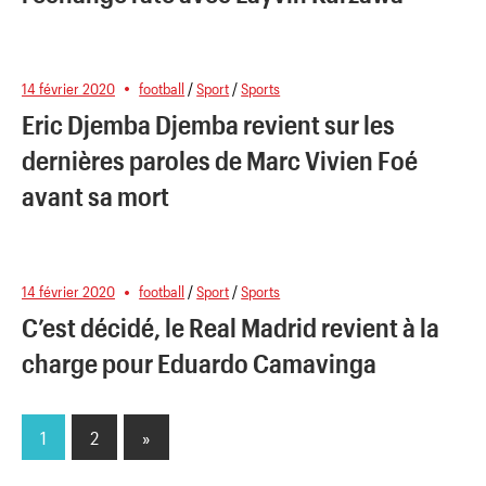
14 février 2020
football
/
Sport
/
Sports
Eric Djemba Djemba revient sur les
dernières paroles de Marc Vivien Foé
avant sa mort
14 février 2020
football
/
Sport
/
Sports
C’est décidé, le Real Madrid revient à la
charge pour Eduardo Camavinga
1
2
Next
»
Pagination
Posts