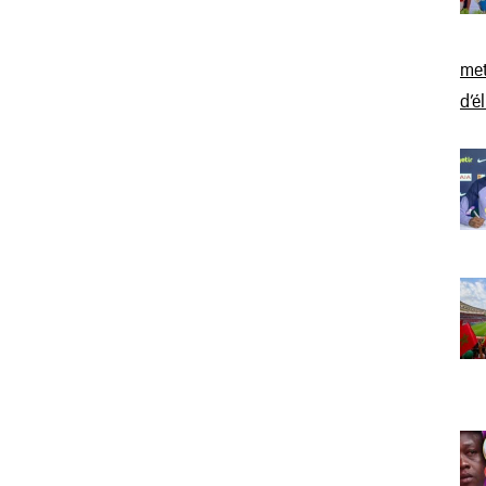
met
d’é