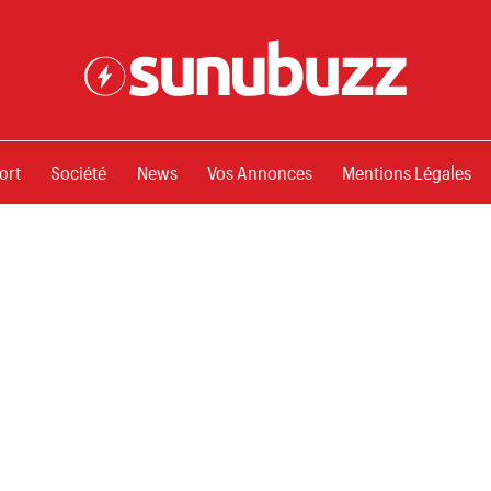
ssements
ort
Société
News
Vos Annonces
Mentions Légales