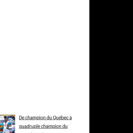
De champion du Québec à
quadruple champion du