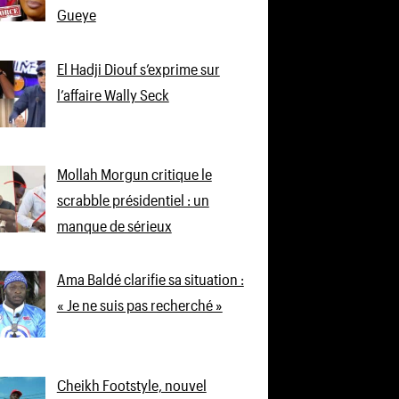
Gueye
El Hadji Diouf s’exprime sur
l’affaire Wally Seck
Mollah Morgun critique le
scrabble présidentiel : un
manque de sérieux
Ama Baldé clarifie sa situation :
« Je ne suis pas recherché »
Cheikh Footstyle, nouvel