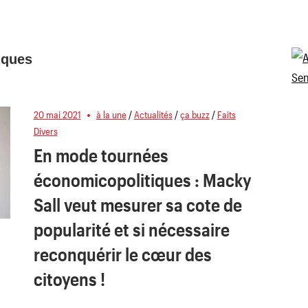
iques
20 mai 2021
à la une
/
Actualités
/
ça buzz
/
Faits
Divers
En mode tournées
économicopolitiques : Macky
Sall veut mesurer sa cote de
popularité et si nécessaire
reconquérir le cœur des
citoyens !