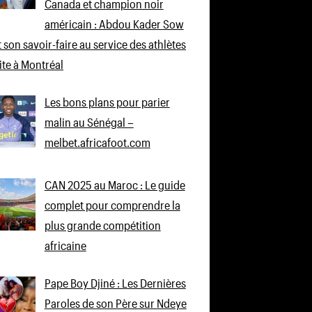
Canada et champion noir
américain : Abdou Kader Sow
 son savoir-faire au service des athlètes
lite à Montréal
Les bons plans pour parier
malin au Sénégal –
melbet.africafoot.com
CAN 2025 au Maroc : Le guide
complet pour comprendre la
plus grande compétition
africaine
Pape Boy Djiné : Les Dernières
Paroles de son Père sur Ndeye