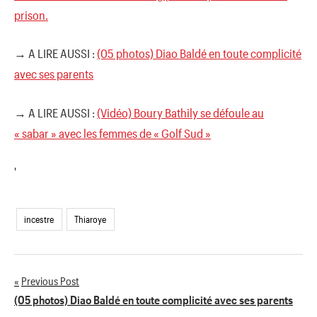
prison.
→ A LIRE AUSSI :
(05 photos) Diao Baldé en toute complicité
avec ses parents
→ A LIRE AUSSI :
(Vidéo) Boury Bathily se défoule au
« sabar » avec les femmes de « Golf Sud »
'
incestre
Thiaroye
Previous Post
Navigation
(05 photos) Diao Baldé en toute complicité avec ses parents