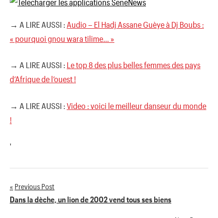
→ A LIRE AUSSI :
Audio – El Hadj Assane Guèye à Dj Boubs :
« pourquoi gnou wara tilime… »
→ A LIRE AUSSI :
Le top 8 des plus belles femmes des pays
d’Afrique de l’ouest !
→ A LIRE AUSSI :
Video : voici le meilleur danseur du monde
!
'
Previous Post
Navigation
Dans la dèche, un lion de 2002 vend tous ses biens
de