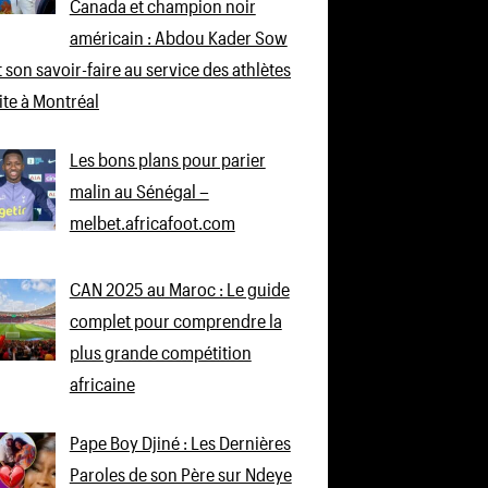
Canada et champion noir
américain : Abdou Kader Sow
 son savoir-faire au service des athlètes
lite à Montréal
Les bons plans pour parier
malin au Sénégal –
melbet.africafoot.com
CAN 2025 au Maroc : Le guide
complet pour comprendre la
plus grande compétition
africaine
Pape Boy Djiné : Les Dernières
Paroles de son Père sur Ndeye