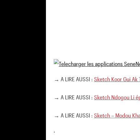
→ A LIRE AUSSI :
Sketch Koor Gui Ak 
→ A LIRE AUSSI :
Sketch Ndogou Li é
→ A LIRE AUSSI :
Sketch – Modou Kha
'