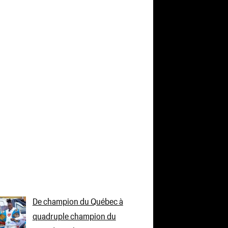
De champion du Québec à
quadruple champion du