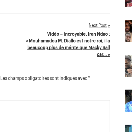
Next Post
Vidéo – Incroyable, Iran Ndao :
« Mouhamadou M. Diallo est notre roi, il a
beaucoup plus de mérite que Macky Sall
car… »
Les champs obligatoires sont indiqués avec
*