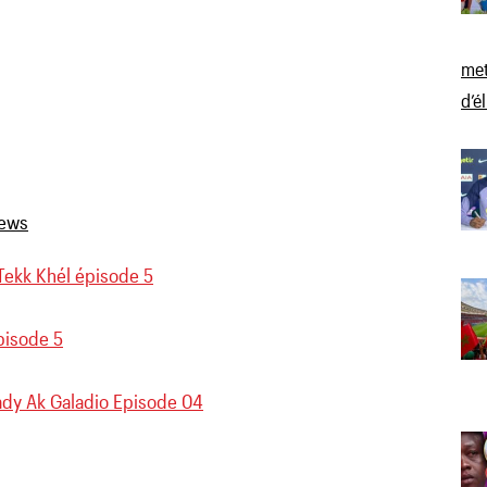
met
d’é
Tekk Khél épisode 5
pisode 5
dy Ak Galadio Episode 04