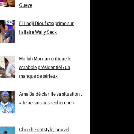
Gueye
El Hadji Diouf s’exprime sur
l’affaire Wally Seck
Mollah Morgun critique le
scrabble présidentiel : un
manque de sérieux
Ama Baldé clarifie sa situation :
« Je ne suis pas recherché »
Cheikh Footstyle, nouvel