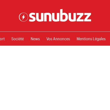
ssements
ort
Société
News
Vos Annonces
Mentions Légales