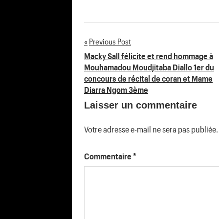
Previous Post
Navigation
Macky Sall félicite et rend hommage à
Mouhamadou Moudjitaba Diallo 1er du
de
concours de récital de coran et Mame
Diarra Ngom 3ème
l’article
Laisser un commentaire
Votre adresse e-mail ne sera pas publiée.
Commentaire
*