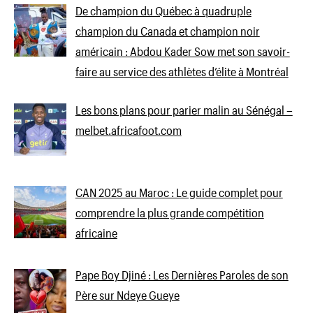
De champion du Québec à quadruple
champion du Canada et champion noir
américain : Abdou Kader Sow met son savoir-
faire au service des athlètes d’élite à Montréal
Les bons plans pour parier malin au Sénégal –
melbet.africafoot.com
CAN 2025 au Maroc : Le guide complet pour
comprendre la plus grande compétition
africaine
Pape Boy Djiné : Les Dernières Paroles de son
Père sur Ndeye Gueye