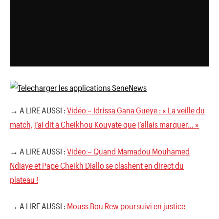
→ A LIRE AUSSI :
Vidéo – Idrissa Gana Gueye : « La veille du
match, j’ai dit à Cheikhou Kouyaté que j’allais marquer… »
→ A LIRE AUSSI :
Vidéo – Quand Mamadou Mouhamed
Ndiaye et Pape Cheikh Diallo se clashent en direct du
plateau !
→ A LIRE AUSSI :
Mouss Bou Rew poursuivi en justice