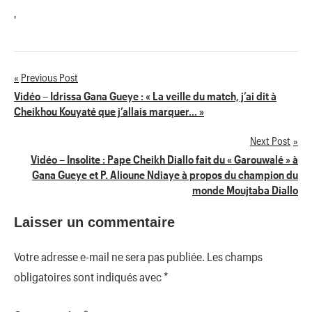
'
Previous Post
Navigation
Vidéo – Idrissa Gana Gueye : « La veille du match, j’ai dit à
Cheikhou Kouyaté que j’allais marquer… »
de
Next Post
l’article
Vidéo – Insolite : Pape Cheikh Diallo fait du « Garouwalé » à
Gana Gueye et P. Alioune Ndiaye à propos du champion du
monde Moujtaba Diallo
Laisser un commentaire
Votre adresse e-mail ne sera pas publiée.
Les champs
obligatoires sont indiqués avec
*