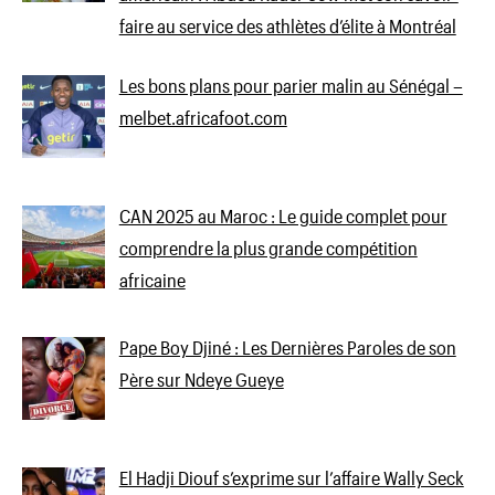
faire au service des athlètes d’élite à Montréal
Les bons plans pour parier malin au Sénégal –
melbet.africafoot.com
CAN 2025 au Maroc : Le guide complet pour
comprendre la plus grande compétition
africaine
Pape Boy Djiné : Les Dernières Paroles de son
Père sur Ndeye Gueye
El Hadji Diouf s’exprime sur l’affaire Wally Seck