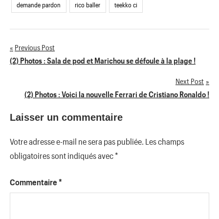
demande pardon
rico baller
teekko ci
Previous Post
Navigation
(2) Photos : Sala de pod et Marichou se défoule à la plage !
de
Next Post
(2) Photos : Voici la nouvelle Ferrari de Cristiano Ronaldo !
l’article
Laisser un commentaire
Votre adresse e-mail ne sera pas publiée.
Les champs
obligatoires sont indiqués avec
*
Commentaire
*