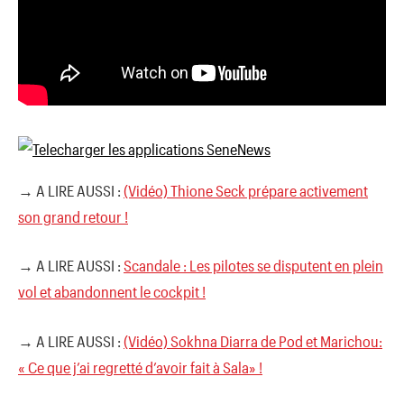
→ A LIRE AUSSI :
(Vidéo) Thione Seck prépare activement
son grand retour !
→ A LIRE AUSSI :
Scandale : Les pilotes se disputent en plein
vol et abandonnent le cockpit !
→ A LIRE AUSSI :
(Vidéo) Sokhna Diarra de Pod et Marichou:
« Ce que j’ai regretté d’avoir fait à Sala» !