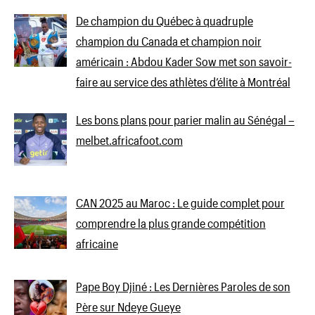
De champion du Québec à quadruple
champion du Canada et champion noir
américain : Abdou Kader Sow met son savoir-
faire au service des athlètes d’élite à Montréal
Les bons plans pour parier malin au Sénégal –
melbet.africafoot.com
CAN 2025 au Maroc : Le guide complet pour
comprendre la plus grande compétition
africaine
Pape Boy Djiné : Les Dernières Paroles de son
Père sur Ndeye Gueye