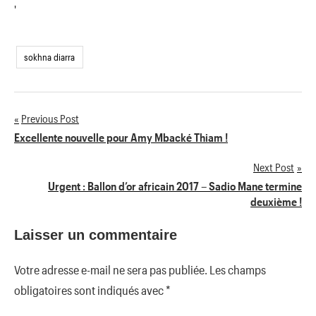
'
sokhna diarra
Previous Post
Navigation
Excellente nouvelle pour Amy Mbacké Thiam !
de
Next Post
Urgent : Ballon d’or africain 2017 – Sadio Mane termine
l’article
deuxième !
Laisser un commentaire
Votre adresse e-mail ne sera pas publiée.
Les champs
obligatoires sont indiqués avec
*