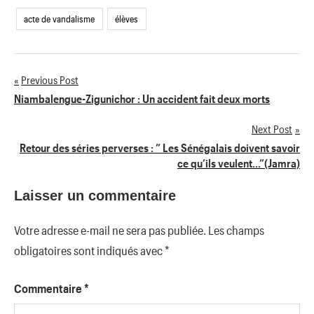
acte de vandalisme
élèves
Previous Post
Navigation
Niambalengue-Zigunichor : Un accident fait deux morts
de
Next Post
Retour des séries perverses : ” Les Sénégalais doivent savoir
l’article
ce qu’ils veulent…”(Jamra)
Laisser un commentaire
Votre adresse e-mail ne sera pas publiée.
Les champs
obligatoires sont indiqués avec
*
Commentaire
*