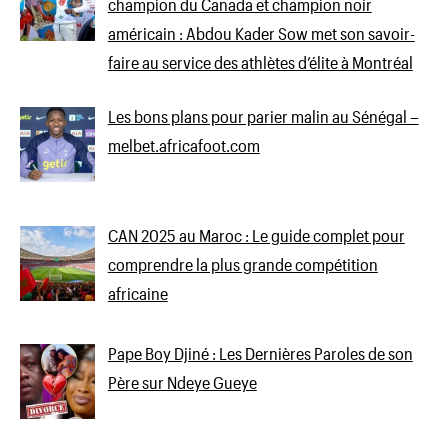
champion du Canada et champion noir
américain : Abdou Kader Sow met son savoir-
faire au service des athlètes d’élite à Montréal
Les bons plans pour parier malin au Sénégal –
melbet.africafoot.com
CAN 2025 au Maroc : Le guide complet pour
comprendre la plus grande compétition
africaine
Pape Boy Djiné : Les Dernières Paroles de son
Père sur Ndeye Gueye