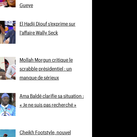
Gueye
El Hadji Diouf s’exprime sur
l’affaire Wally Seck
Mollah Morgun critique le
scrabble présidentiel : un
manque de sérieux
Ama Baldé clarifie sa situation :
« Je ne suis pas recherché »
Cheikh Footstyle, nouvel