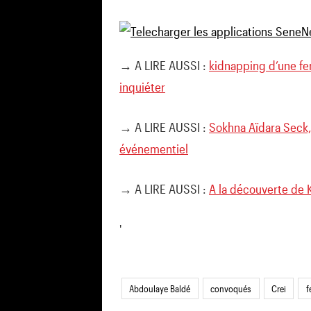
→ A LIRE AUSSI :
kidnapping d’une fe
inquiéter
→ A LIRE AUSSI :
Sokhna Aïdara Seck
événementiel
→ A LIRE AUSSI :
A la découverte de 
'
Abdoulaye Baldé
convoqués
Crei
f