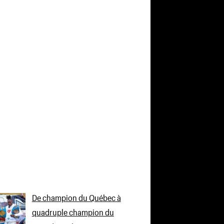
De champion du Québec à
quadruple champion du