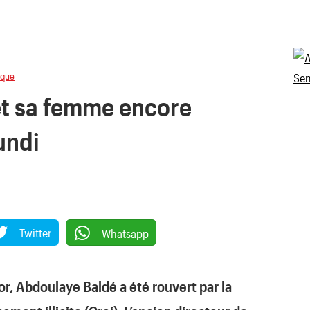
ique
et sa femme encore
undi
Twitter
Whatsapp
r, Abdoulaye Baldé a été rouvert par la