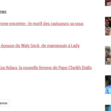
mme enceinte : le motif des ravisseurs va vous
, épouse de Waly Seck, de mannequin à Lady
Kya Aidara, la nouvelle femme de Pape Cheikh Diallo
emme