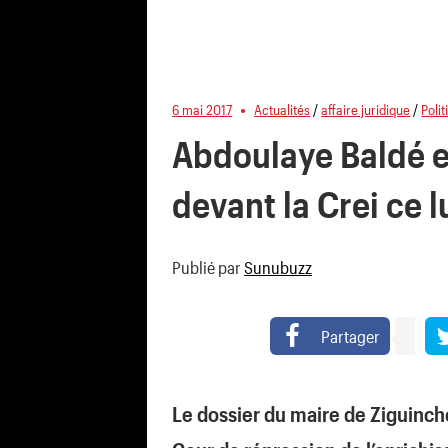
6 mai 2017
Actualités
/
affaire juridique
/
Polit
Abdoulaye Baldé 
devant la Crei ce l
Publié par
Sunubuzz
Partager
Le dossier du maire de Ziguincho