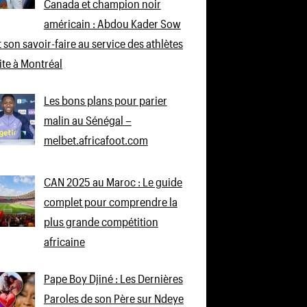
Canada et champion noir
américain : Abdou Kader Sow
 son savoir-faire au service des athlètes
lite à Montréal
Les bons plans pour parier
malin au Sénégal –
melbet.africafoot.com
CAN 2025 au Maroc : Le guide
complet pour comprendre la
plus grande compétition
africaine
Pape Boy Djiné : Les Dernières
Paroles de son Père sur Ndeye