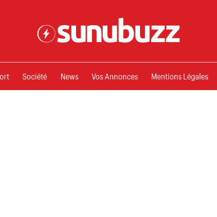
ssements
ort
Société
News
Vos Annonces
Mentions Légales