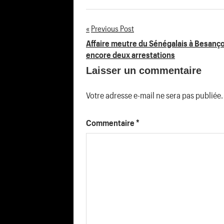
Previous Post
Navigation
Affaire meutre du Sénégalais à Besanço
encore deux arrestations
de
Laisser un commentaire
l’article
Votre adresse e-mail ne sera pas publiée.
Commentaire
*