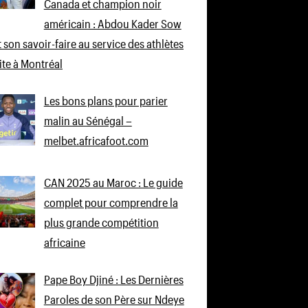
Canada et champion noir
américain : Abdou Kader Sow
 son savoir-faire au service des athlètes
lite à Montréal
Les bons plans pour parier
malin au Sénégal –
melbet.africafoot.com
CAN 2025 au Maroc : Le guide
complet pour comprendre la
plus grande compétition
africaine
Pape Boy Djiné : Les Dernières
Paroles de son Père sur Ndeye