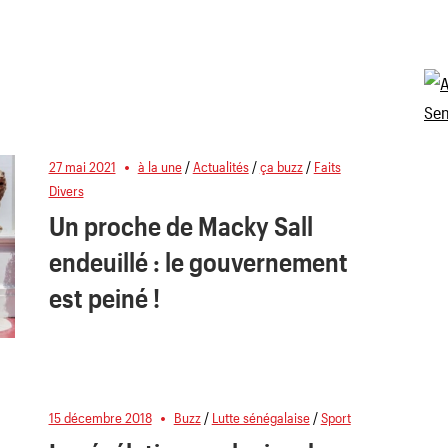
27 mai 2021
à la une
/
Actualités
/
ça buzz
/
Faits
Divers
Un proche de Macky Sall
endeuillé : le gouvernement
est peiné !
15 décembre 2018
Buzz
/
Lutte sénégalaise
/
Sport