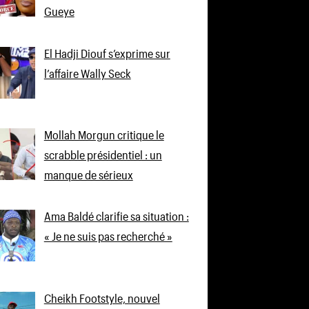
Gueye
El Hadji Diouf s’exprime sur
l’affaire Wally Seck
Mollah Morgun critique le
scrabble présidentiel : un
manque de sérieux
Ama Baldé clarifie sa situation :
« Je ne suis pas recherché »
Cheikh Footstyle, nouvel