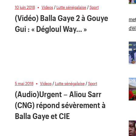
10 juin 2018
Videos
/
Lutte sénégalaise
/
Sport
(Vidéo) Balla Gaye 2 à Gouye
met
Gui : « Dégloul Way… »
d’é
5 mai 2018
Videos
/
Lutte sénégalaise
/
Sport
(Audio)Urgent – Aliou Sarr
(CNG) répond sévèrement à
Balla Gaye et CIE