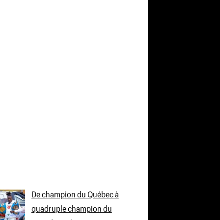
De champion du Québec à
quadruple champion du