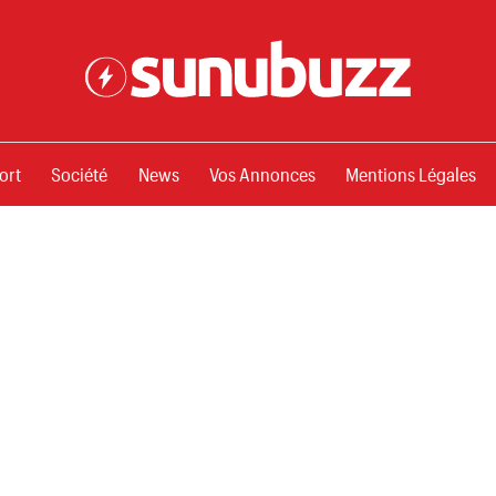
ssements
ort
Société
News
Vos Annonces
Mentions Légales