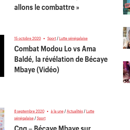
allons le combattre »
15 octobre 2020
Sport
/
Lutte sénégalaise
Combat Modou Lo vs Ama
Baldé, la révélation de Bécaye
Mbaye (Vidéo)
8 septembre 2020
à la une
/
Actualités
/
Lutte
sénégalaise
/
Sport
Cng – Bécaye Mbaye sur