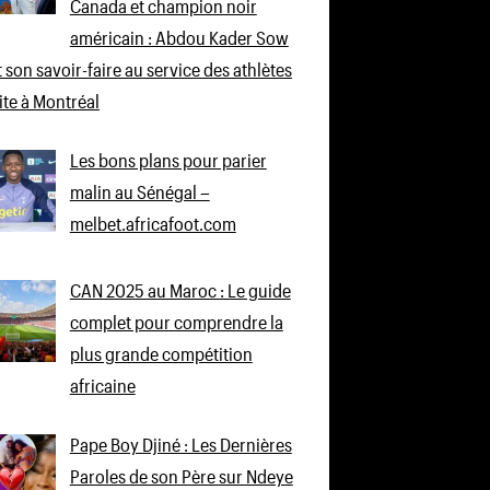
Canada et champion noir
américain : Abdou Kader Sow
 son savoir-faire au service des athlètes
lite à Montréal
Les bons plans pour parier
malin au Sénégal –
melbet.africafoot.com
CAN 2025 au Maroc : Le guide
complet pour comprendre la
plus grande compétition
africaine
Pape Boy Djiné : Les Dernières
Paroles de son Père sur Ndeye