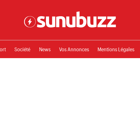
ssements
ort
Société
News
Vos Annonces
Mentions Légales