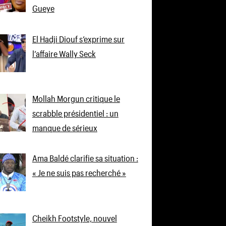
Gueye
El Hadji Diouf s’exprime sur
l’affaire Wally Seck
Mollah Morgun critique le
scrabble présidentiel : un
manque de sérieux
Ama Baldé clarifie sa situation :
« Je ne suis pas recherché »
Cheikh Footstyle, nouvel