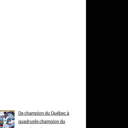
De champion du Québec à
quadruple champion du