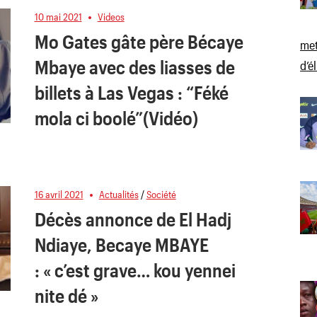
10 mai 2021
Videos
Mo Gates gâte père Bécaye
met
Mbaye avec des liasses de
d’é
billets à Las Vegas : “Féké
mola ci boolé”(Vidéo)
16 avril 2021
Actualités
/
Société
Décès annonce de El Hadj
Ndiaye, Becaye MBAYE
: « c’est grave… kou yennei
nite dé »