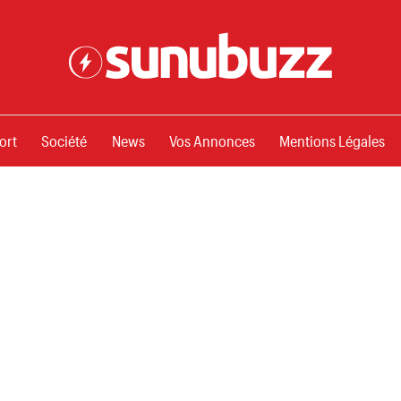
ssements
ort
Société
News
Vos Annonces
Mentions Légales