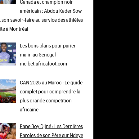
Canada et champion noir
américain : Abdou Kader Sow
 son savoir-faire au service des athlètes
lite à Montréal
Les bons plans pour parier
malin au Sénégal –
melbet.africafoot.com
CAN 2025 au Maroc : Le guide
complet pour comprendre la
plus grande compétition
africaine
Pape Boy Djiné : Les Dernières
Paroles de son Père sur Ndeye