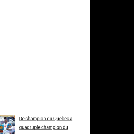
De champion du Québec à
quadruple champion du