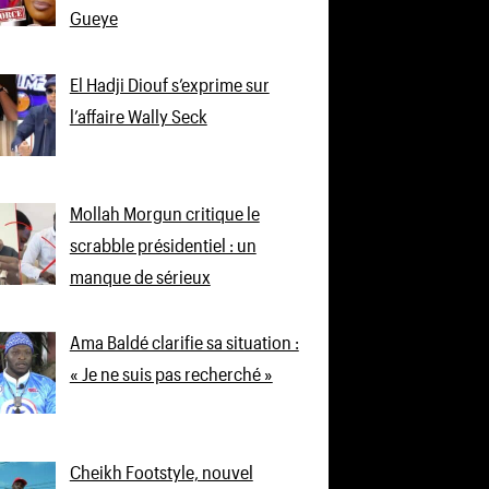
Gueye
El Hadji Diouf s’exprime sur
l’affaire Wally Seck
Mollah Morgun critique le
scrabble présidentiel : un
manque de sérieux
Ama Baldé clarifie sa situation :
« Je ne suis pas recherché »
Cheikh Footstyle, nouvel