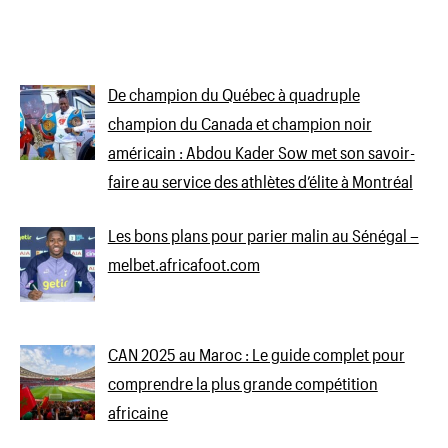
De champion du Québec à quadruple
champion du Canada et champion noir
américain : Abdou Kader Sow met son savoir-
faire au service des athlètes d’élite à Montréal
Les bons plans pour parier malin au Sénégal –
melbet.africafoot.com
CAN 2025 au Maroc : Le guide complet pour
comprendre la plus grande compétition
africaine