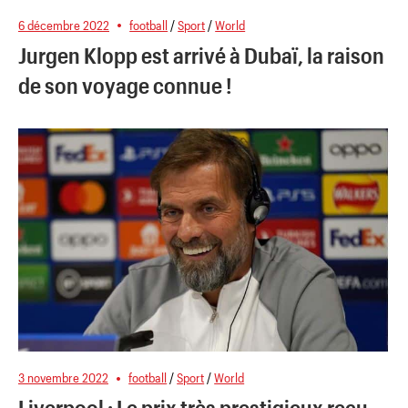
6 décembre 2022
football
/
Sport
/
World
Jurgen Klopp est arrivé à Dubaï, la raison
de son voyage connue !
3 novembre 2022
football
/
Sport
/
World
Liverpool : Le prix très prestigieux reçu