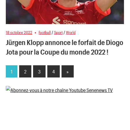
18 octobre 2022
football
/
Sport
/
World
Jürgen Klopp annonce le forfait de Diogo
Jota pour la Coupe du monde 2022 !
1
2
3
4
Next
»
Pagination
Posts
des
publications