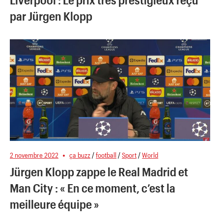
par Jürgen Klopp
2 novembre 2022
ça buzz
/
football
/
Sport
/
World
Jürgen Klopp zappe le Real Madrid et
Man City : « En ce moment, c’est la
meilleure équipe »