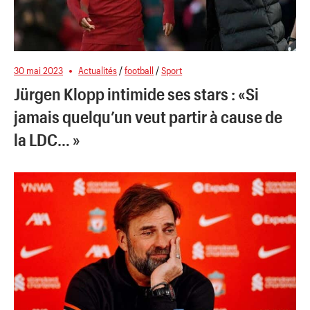
30 mai 2023
Actualités
/
football
/
Sport
Jürgen Klopp intimide ses stars : «Si
jamais quelqu’un veut partir à cause de
la LDC… »