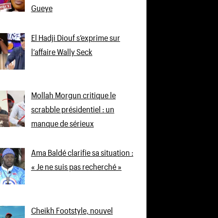
Gueye
El Hadji Diouf s’exprime sur
l’affaire Wally Seck
Mollah Morgun critique le
scrabble présidentiel : un
manque de sérieux
Ama Baldé clarifie sa situation :
« Je ne suis pas recherché »
Cheikh Footstyle, nouvel