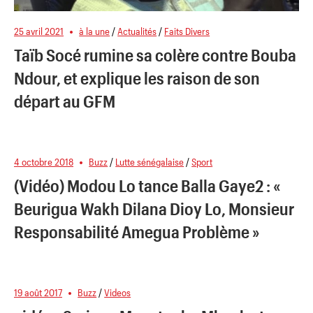
25 avril 2021
à la une
/
Actualités
/
Faits Divers
Taïb Socé rumine sa colère contre Bouba
Ndour, et explique les raison de son
départ au GFM
4 octobre 2018
Buzz
/
Lutte sénégalaise
/
Sport
(Vidéo) Modou Lo tance Balla Gaye2 : «
Beurigua Wakh Dilana Dioy Lo, Monsieur
Responsabilité Amegua Problème »
19 août 2017
Buzz
/
Videos