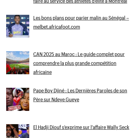
faire au service des athlètes d’élite à Montréal
Les bons plans pour parier malin au Sénégal –
melbet.africafoot.com
CAN 2025 au Maroc : Le guide complet pour
comprendre la plus grande compétition
africaine
Pape Boy Djiné : Les Dernières Paroles de son
Père sur Ndeye Gueye
El Hadji Diouf s’exprime sur l’affaire Wally Seck