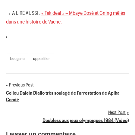
→ A LIRE AUSSI :
« Tek deal » – Mbaye Dosé et Gning mêlés
dans une histoire de Vache.
'
bougane
opposition
Previous Post
Navigation
Cellou Dalein Diallo très soulagé de l’arrestation de Aplha
Condé
de
Next Post
l’article
Doubless aux jeux olympiques 1984 (Video)
Laisser un commentaire