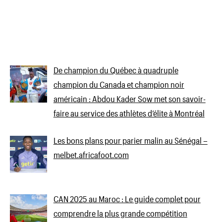
De champion du Québec à quadruple
champion du Canada et champion noir
américain : Abdou Kader Sow met son savoir-
faire au service des athlètes d’élite à Montréal
Les bons plans pour parier malin au Sénégal –
melbet.africafoot.com
CAN 2025 au Maroc : Le guide complet pour
comprendre la plus grande compétition