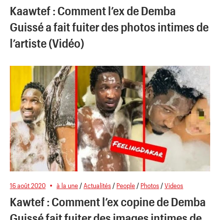
Kaawtef : Comment l’ex de Demba
Guissé a fait fuiter des photos intimes de
l’artiste (Vidéo)
16 août 2020
à la une
/
Actualités
/
People
/
Photos
/
Videos
Kawtef : Comment l’ex copine de Demba
Guissé fait fuiter des images intimes de