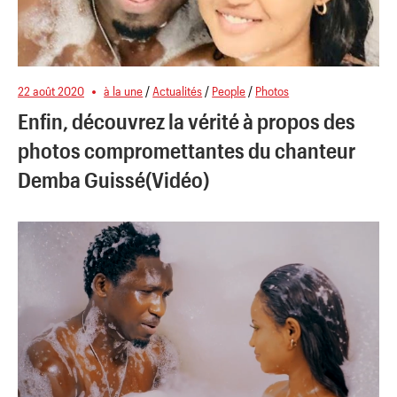
22 août 2020
à la une
/
Actualités
/
People
/
Photos
Enfin, découvrez la vérité à propos des
photos compromettantes du chanteur
Demba Guissé(Vidéo)