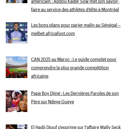
américain : Abdou Kader Sow met son savoir-
faire au service des athlètes d’élite à Montréal
Les bons plans pour parier malin au Sénégal –
melbet.africafoot.com
CAN 2025 au Maroc : Le guide complet pour
comprendre la plus grande compétition
africaine
Pape Boy Djiné : Les Dernières Paroles de son
Père sur Ndeye Gueye
El Hadji Diouf s’exprime sur l’affaire Wally Seck