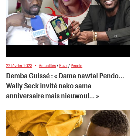
22 février 2023
Actualités
/
Buzz
/
People
Demba Guissé : « Dama nawtal Pendo…
Wally Seck invité nako sama
anniversaire mais nieuwoul… »