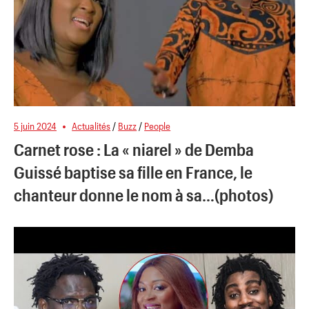
5 juin 2024
Actualités
/
Buzz
/
People
Carnet rose : La « niarel » de Demba
Guissé baptise sa fille en France, le
chanteur donne le nom à sa…(photos)