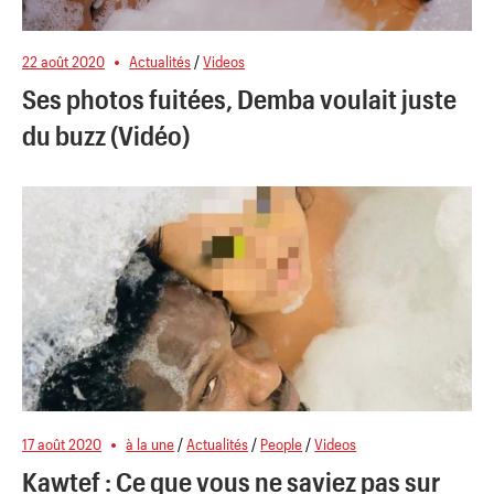
22 août 2020
Actualités
/
Videos
Ses photos fuitées, Demba voulait juste
du buzz (Vidéo)
17 août 2020
à la une
/
Actualités
/
People
/
Videos
Kawtef : Ce que vous ne saviez pas sur