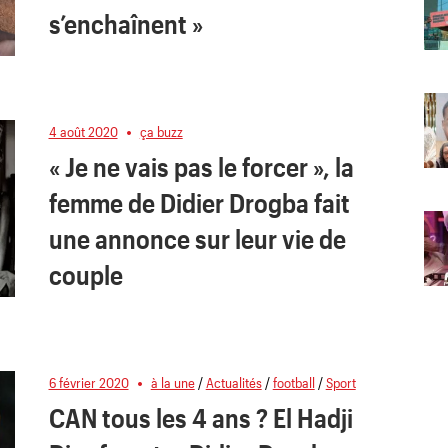
s’enchaînent »
4 août 2020
ça buzz
« Je ne vais pas le forcer », la
femme de Didier Drogba fait
une annonce sur leur vie de
couple
6 février 2020
à la une
/
Actualités
/
football
/
Sport
CAN tous les 4 ans ? El Hadji