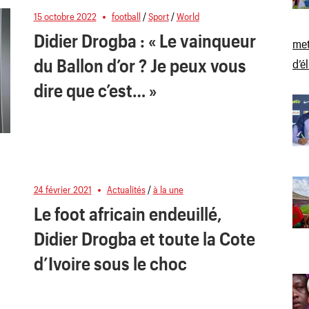
15 octobre 2022
football
/
Sport
/
World
Didier Drogba : « Le vainqueur
met
du Ballon d’or ? Je peux vous
d’é
dire que c’est… »
24 février 2021
Actualités
/
à la une
Le foot africain endeuillé,
Didier Drogba et toute la Cote
d’Ivoire sous le choc