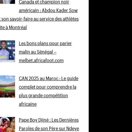
Canada et champion noir
américain : Abdou Kader Sow
 son savoir-faire au service des athlètes
lite à Montréal
Les bons plans pour parier
malin au Sénégal –
melbet.africafoot.com
CAN 2025 au Maroc : Le guide
complet pour comprendre la
plus grande compétition
africaine
Pape Boy Djiné : Les Dernières
Paroles de son Père sur Ndeye