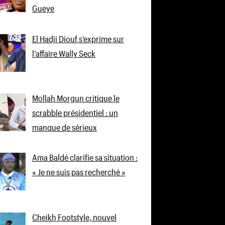
Gueye
El Hadji Diouf s’exprime sur
l’affaire Wally Seck
Mollah Morgun critique le
scrabble présidentiel : un
manque de sérieux
Ama Baldé clarifie sa situation :
« Je ne suis pas recherché »
Cheikh Footstyle, nouvel