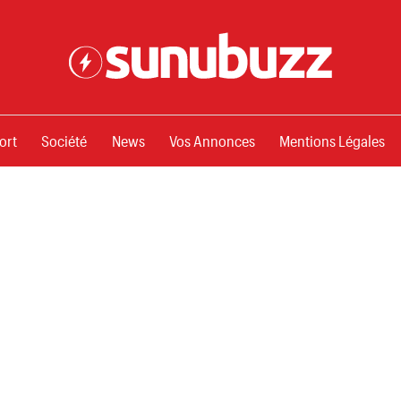
ssements
ort
Société
News
Vos Annonces
Mentions Légales