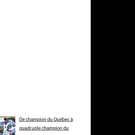
De champion du Québec à
quadruple champion du