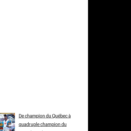
De champion du Québec à
quadruple champion du