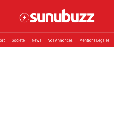
ssements
ort
Société
News
Vos Annonces
Mentions Légales