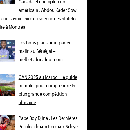
Canada et champion noir
américain : Abdou Kader Sow
 son savoir-faire au service des athlètes
lite à Montréal
Les bons plans pour parier
malin au Sénégal –
melbet.africafoot.com
CAN 2025 au Maroc : Le guide
complet pour comprendre la
plus grande compétition
africaine
Pape Boy Djiné : Les Dernières
Paroles de son Père sur Ndeye