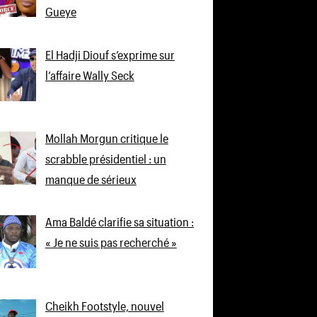
Gueye
El Hadji Diouf s’exprime sur
l’affaire Wally Seck
Mollah Morgun critique le
scrabble présidentiel : un
manque de sérieux
Ama Baldé clarifie sa situation :
« Je ne suis pas recherché »
Cheikh Footstyle, nouvel