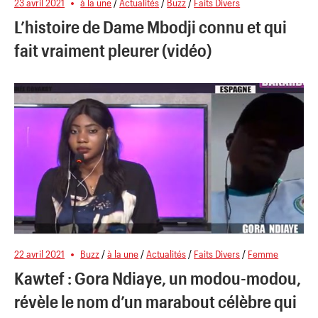
23 avril 2021
à la une
/
Actualités
/
Buzz
/
Faits Divers
L’histoire de Dame Mbodji connu et qui
fait vraiment pleurer (vidéo)
22 avril 2021
Buzz
/
à la une
/
Actualités
/
Faits Divers
/
Femme
Kawtef : Gora Ndiaye, un modou-modou,
révèle le nom d’un marabout célèbre qui