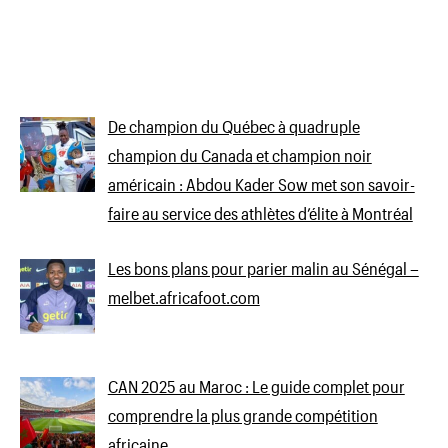
De champion du Québec à quadruple
champion du Canada et champion noir
américain : Abdou Kader Sow met son savoir-
faire au service des athlètes d’élite à Montréal
Les bons plans pour parier malin au Sénégal –
melbet.africafoot.com
CAN 2025 au Maroc : Le guide complet pour
comprendre la plus grande compétition
africaine