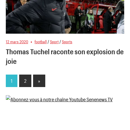
12 mars 2020
football
/
Sport
/
Sports
Thomas Tuchel raconte son explosion de
joie
1
2
Next
»
Pagination
Posts
des
publications