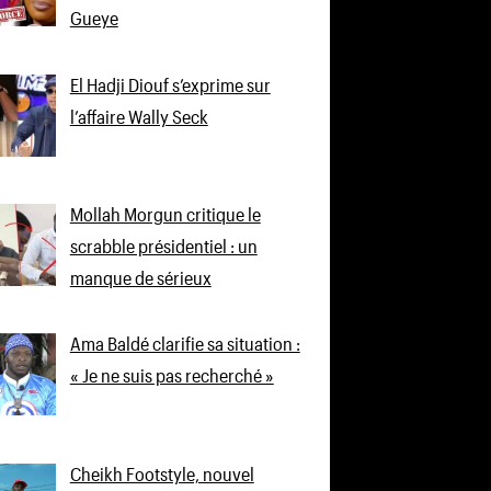
Gueye
El Hadji Diouf s’exprime sur
l’affaire Wally Seck
Mollah Morgun critique le
scrabble présidentiel : un
manque de sérieux
Ama Baldé clarifie sa situation :
« Je ne suis pas recherché »
Cheikh Footstyle, nouvel