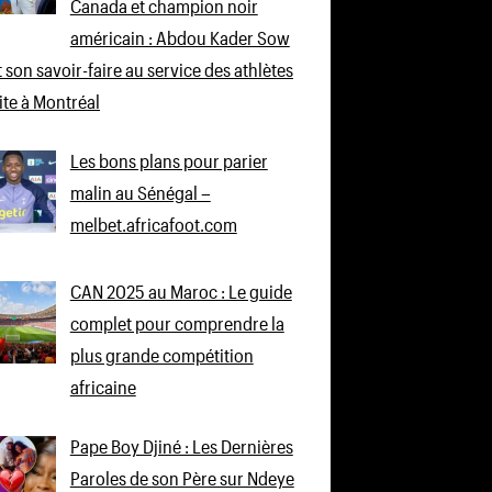
Canada et champion noir
américain : Abdou Kader Sow
 son savoir-faire au service des athlètes
lite à Montréal
Les bons plans pour parier
malin au Sénégal –
melbet.africafoot.com
CAN 2025 au Maroc : Le guide
complet pour comprendre la
plus grande compétition
africaine
Pape Boy Djiné : Les Dernières
Paroles de son Père sur Ndeye