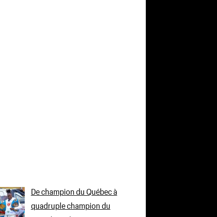
De champion du Québec à
quadruple champion du