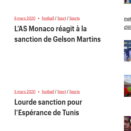
met
6 mars 2020
football
/
Sport
/
Sports
L’AS Monaco réagit à la
d’é
sanction de Gelson Martins
5 mars 2020
football
/
Sport
/
Sports
Lourde sanction pour
l’Espérance de Tunis