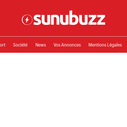
ssements
ort
Société
News
Vos Annonces
Mentions Légales